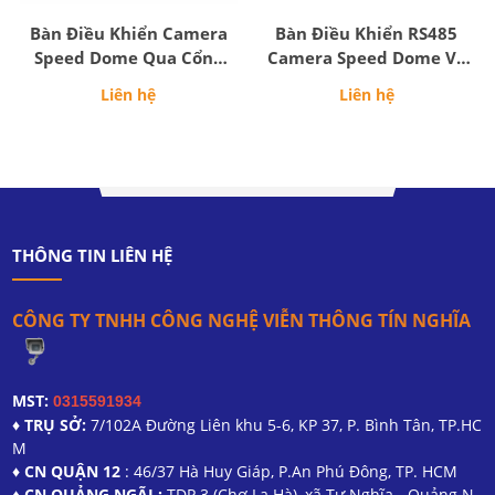
Bàn Điều Khiển Camera
Bàn Điều Khiển RS485
Speed Dome Qua Cổng
Camera Speed Dome Và
USB.
Đầu Ghi.
Liên hệ
Liên hệ
THÔNG TIN LIÊN HỆ
CÔNG TY TNHH CÔNG NGHỆ VIỄN THÔNG TÍN NGHĨA
MST:
0315591934
♦ TRỤ SỞ:
7/102A Đường Liên khu 5-6, KP 37, P. Bình Tân, TP.HC
M
♦ CN QUẬN 12
: 46/37 Hà Huy Giáp, P.An Phú Đông, TP. HCM
♦ CN QUẢNG NGÃI :
TDP 3 (Chợ La Hà), xã Tư Nghĩa - Quảng N