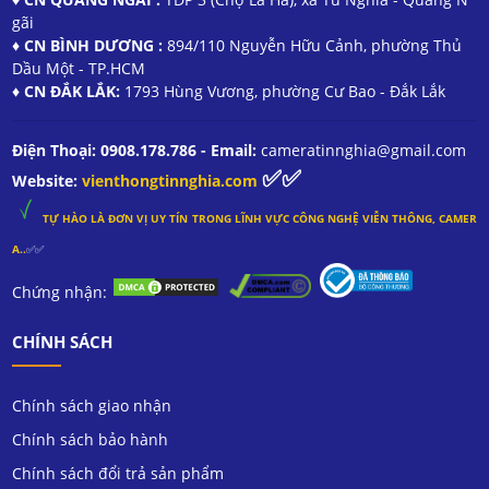
gãi
♦ CN BÌNH DƯƠNG :
894/110 Nguyễn Hữu Cảnh, phường Thủ
Dầu Một - TP.HCM
♦ CN ĐẮK LẮK:
1793 Hùng Vương, phường Cư Bao - Đắk Lắk
Điện Thoại: 0908.178.786 - Email:
cameratinnghia@gmail.com
✅✅
Website:
vienthongtinnghia.com
TỰ HÀO LÀ ĐƠN VỊ UY TÍN TRONG
LĨNH
VỰC CÔNG NGHỆ VIỄN THÔNG, CAMER
A..
✅✅
Chứng nhận:
CHÍNH SÁCH
Chính sách giao nhận
Chính sách bảo hành
Chính sách đổi trả sản phẩm