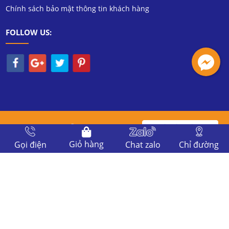
Chính sách bảo mật thông tin khách hàng
FOLLOW US:
Copyright 2020 Viễn Thông Tín Nghĩa.
Đang
Hôm nay:
Tuần:
Tháng:
Tổng truy cập:
Giỏ hàng
Gọi điện
Chat zalo
Chỉ đường
online: 5
611
3736
4928
343150