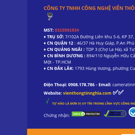
CÔNG TY TNHH CÔNG NGHỆ VIỄN THÔ
MST:
0315591934
♦ TRỤ SỞ:
7/102A Đường Liên khu 5-6, KP 37,
♦ CN QUẬN 12
: 46/37 Hà Huy Giáp, P.An Ph
♦ CN QUẢNG NGÃI :
TDP 3 (Chợ La Hà), xã T
♦ CN BÌNH DƯƠNG :
894/110 Nguyễn Hữu Cả
Một - TP.HCM
♦ CN ĐẮK LẮK:
1793 Hùng Vương, phường Cư 
Điện Thoại: 0908.178.786 - Email:
cameratin
✅✅
Website:
vienthongtinnghia.com
TỰ HÀO LÀ ĐƠN VỊ UY TÍN TRONG
LĨNH
VỰC CÔNG NG
Chứng nhận: