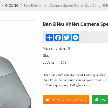
Ổ CỨNG
Bàn Điều Khiển Camera Speed Dome Qua Cổng USB
Bàn Điều Khiển Camera Sp
Share
Facebook
Twitter
Messenger
Mã sản phẩm:
0
Giá:
Lượt xem:
578
Bàn điều khiển camera Speed Dome qua cổng 
Điều khiển dễ dàng nhờ cần gạt zoom xoay. Có đ
Sử dụng qua cổng USB gắn vào PC.
THÊM VÀO GIỎ HÀNG
ĐẶT