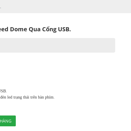
.
eed Dome Qua Cổng USB.
USB.
èn led trạng thái trên bàn phím.
 HÀNG