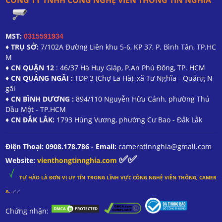
CÔNG TY TNHH CÔNG NGHỆ VIỄN THÔNG TÍN NGHĨA
MST:
0315591934
♦ TRỤ SỞ:
7/102A Đường Liên khu 5-6, KP 37, P. Bình Tân, TP.HC
M
♦ CN QUẬN 12
: 46/37 Hà Huy Giáp, P.An Phú Đông, TP. HCM
♦ CN QUẢNG NGÃI :
TDP 3 (Chợ La Hà), xã Tư Nghĩa - Quảng N
gãi
♦ CN BÌNH DƯƠNG :
894/110 Nguyễn Hữu Cảnh, phường Thủ
Dầu Một - TP.HCM
♦ CN ĐẮK LẮK:
1793 Hùng Vương, phường Cư Bao - Đắk Lắk
Điện Thoại: 0908.178.786 - Email:
cameratinnghia@gmail.com
✅✅
Website:
vienthongtinnghia.com
TỰ HÀO LÀ ĐƠN VỊ UY TÍN TRONG
LĨNH
VỰC CÔNG NGHỆ VIỄN THÔNG, CAMER
A..
✅✅
Chứng nhận: