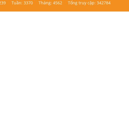
239
Tuần: 3370
Tháng: 4562
Tổng truy cập: 342784