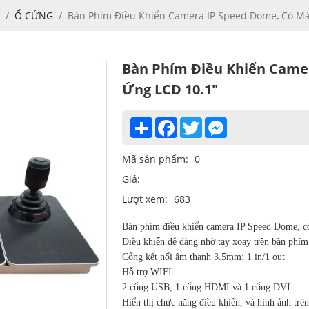
Ổ CỨNG
Bàn Phím Điều Khiển Camera IP Speed Dome, Có M
Bàn Phím Điều Khiển Came
Ứng LCD 10.1"
Share
Facebook
Twitter
Messenger
Mã sản phẩm:
0
Giá:
Lượt xem:
683
Bàn phím điều khiển camera IP Speed Dome, 
Điều khiển dễ dàng nhờ tay xoay trên bàn phím
Cổng kết nối âm thanh 3.5mm: 1 in/1 out
Hỗ trợ WIFI
2 cổng USB, 1 cổng HDMI và 1 cổng DVI
Hiển thị chức năng điều khiển, và hình ảnh tr