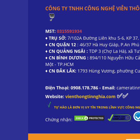
CÔNG TY TNHH CÔNG NGHỆ VIỄN THÔ
MST:
0315591934
♦ TRỤ SỞ:
7/102A Đường Liên khu 5-6, KP 37,
♦ CN QUẬN 12
: 46/37 Hà Huy Giáp, P.An Ph
♦ CN QUẢNG NGÃI :
TDP 3 (Chợ La Hà), xã T
♦ CN BÌNH DƯƠNG :
894/110 Nguyễn Hữu Cả
Một - TP.HCM
♦ CN ĐẮK LẮK:
1793 Hùng Vương, phường Cư 
Điện Thoại: 0908.178.786 - Email:
cameratin
✅✅
Website:
vienthongtinnghia.com
TỰ HÀO LÀ ĐƠN VỊ UY TÍN TRONG
LĨNH
VỰC CÔNG NG
Chứng nhận: