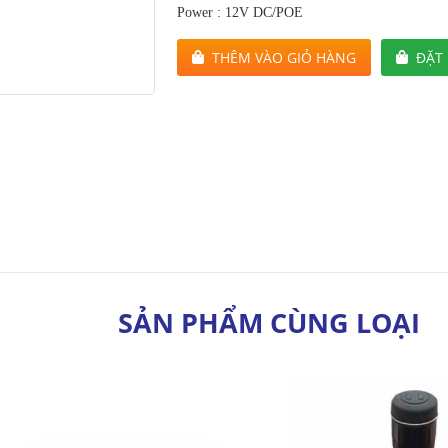
Power : 12V DC/POE
THÊM VÀO GIỎ HÀNG
ĐẶT
SẢN PHẨM CÙNG LOẠI