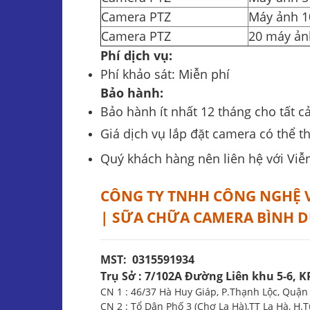
Camera PTZ
Máy ảnh 1
Camera PTZ
20 máy ảnh
Phí dịch vụ:
Phí khảo sát: Miễn phí
Bảo hành:
Bảo hành ít nhất 12 tháng cho tất c
Giá dịch vụ lắp đặt camera có thể t
Quý khách hàng nên liên hệ với Viễn
CÔNG TY TNHH CÔNG NGHỆ V
| SỮA CHỮA CAMERA BÌNH
MST: 0315591934
Trụ Sở : 7/102A Đường Liên khu 5-6, K
CN 1 : 46/37 Hà Huy Giáp, P.Thạnh Lộc, Quận 
CN 2 : Tổ Dân Phố 3 (Chợ La Hà),TT La Hà, H.