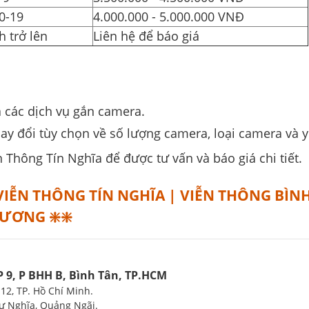
0-19
4.000.000 - 5.000.000 VNĐ
 trở lên
Liên hệ để báo giá
ả các dịch vụ gắn camera.
hay đổi tùy chọn về số lượng camera, loại camera và 
 Thông Tín Nghĩa để được tư vấn và báo giá chi tiết.
IỄN THÔNG TÍN NGHĨA |
VIỄN THÔNG BÌN
 DƯƠNG
❇️❇️
P 9, P BHH B, Bình Tân, TP.HCM
12, TP. Hồ Chí Minh.
Tư Nghĩa, Quảng Ngãi.