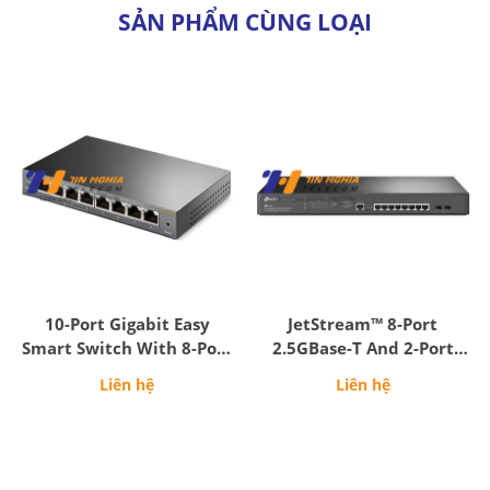
SẢN PHẨM CÙNG LOẠI
10-Port Gigabit Easy
JetStream™ 8-Port
Smart Switch With 8-Port
2.5GBase-T And 2-Port
PoE+
10GE SFP+ L2+ Managed
Liên hệ
Liên hệ
Switch With 8-Port PoE+