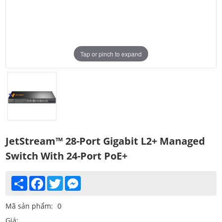
Tap or pinch to expand
JetStream™ 28-Port Gigabit L2+ Managed
Switch With 24-Port PoE+
Share
Facebook
Twitter
Messenger
Mã sản phẩm:
0
Giá: