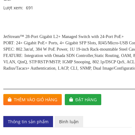
Lượt xem:
691
JetStream™ 28-Port Gigabit L2+ Managed Switch with 24-Port PoE+
PORT: 24× Gigabit PoE+ Ports, 4× Gigabit SFP Slots, RJ45/Micro-USB Con
SPEC: 802.3at/af, 384 W PoE Power, 1U 19-inch Rack-mountable Steel Cas
FEATURE: Integration with Omada SDN Controller,Static Routing, OAM, 
VLAN, QinQ, STP/RSTP/MSTP, IGMP Snooping, 802.1p/DSCP QoS, ACL,
Radius/Tacacs+ Authentication, LACP, CLI, SNMP, Dual Image/Configurati
THÊM VÀO GIỎ HÀNG
ĐẶT HÀNG
Thông tin sản phẩm
Bình luận