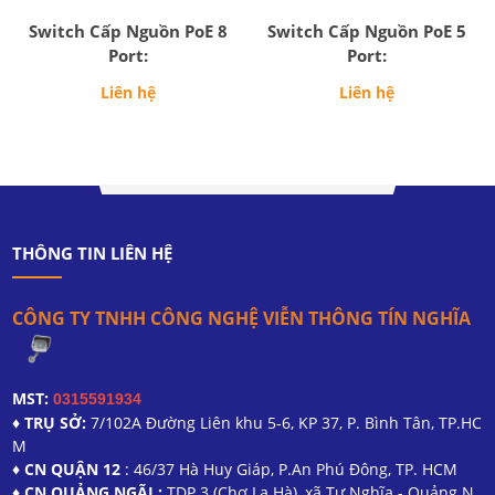
Switch Cấp Nguồn PoE 8
Switch Cấp Nguồn PoE 5
Port:
Port:
Liên hệ
Liên hệ
THÔNG TIN LIÊN HỆ
CÔNG TY TNHH CÔNG NGHỆ VIỄN THÔNG TÍN NGHĨA
MST:
0315591934
♦ TRỤ SỞ:
7/102A Đường Liên khu 5-6, KP 37, P. Bình Tân, TP.HC
M
♦ CN QUẬN 12
: 46/37 Hà Huy Giáp, P.An Phú Đông, TP. HCM
♦ CN QUẢNG NGÃI :
TDP 3 (Chợ La Hà), xã Tư Nghĩa - Quảng N