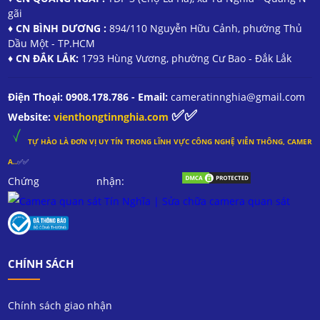
gãi
♦ CN BÌNH DƯƠNG :
894/110 Nguyễn Hữu Cảnh, phường Thủ
Dầu Một - TP.HCM
♦ CN ĐẮK LẮK:
1793 Hùng Vương, phường Cư Bao - Đắk Lắk
Điện Thoại: 0908.178.786 - Email:
cameratinnghia@gmail.com
✅✅
Website:
vienthongtinnghia.com
TỰ HÀO LÀ ĐƠN VỊ UY TÍN TRONG
LĨNH
VỰC CÔNG NGHỆ VIỄN THÔNG, CAMER
A..
✅✅
Chứng nhận:
CHÍNH SÁCH
Chính sách giao nhận