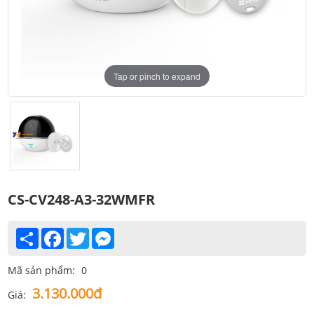
Tap or pinch to expand
CS-CV248-A3-32WMFR
Share
Facebook
Twitter
Messenger
Mã sản phẩm:
0
3.130.000đ
Giá: