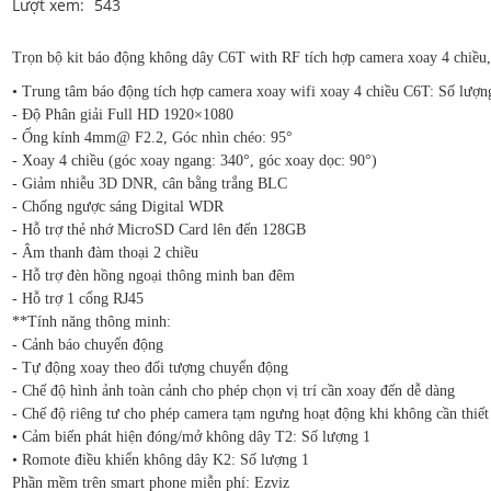
Lượt xem:
543
Trọn bộ kit báo động không dây C6T with RF tích hợp camera xoay 4 chiều
• Trung tâm báo động tích hợp camera xoay wifi xoay 4 chiều C6T: Số lượn
- Độ Phân giải Full HD 1920×1080
- Ống kính 4mm@ F2.2, Góc nhìn chéo: 95°
- Xoay 4 chiều (góc xoay ngang: 340°, góc xoay dọc: 90°)
- Giảm nhiễu 3D DNR, cân bằng trắng BLC
- Chống ngược sáng Digital WDR
- Hỗ trợ thẻ nhớ MicroSD Card lên đến 128GB
- Âm thanh đàm thoại 2 chiều
- Hỗ trợ đèn hồng ngoại thông minh ban đêm
- Hỗ trợ 1 cổng RJ45
**Tính năng thông minh:
- Cảnh báo chuyển động
- Tự động xoay theo đối tượng chuyển động
- Chế độ hình ảnh toàn cảnh cho phép chọn vị trí cần xoay đến dễ dàng
- Chế độ riêng tư cho phép camera tạm ngưng hoạt động khi không cần thiết
• Cảm biến phát hiện đóng/mở không dây T2: Số lượng 1
• Romote điều khiển không dây K2: Số lượng 1
Phần mềm trên smart phone miễn phí: Ezviz