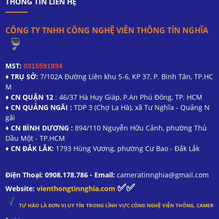
THÔNG TIN LIÊN HỆ
CÔNG TY TNHH CÔNG NGHỆ VIỄN THÔNG TÍN NGHĨA
MST:
0315591934
♦ TRỤ SỞ:
7/102A Đường Liên khu 5-6, KP 37, P. Bình Tân, TP.HC
M
♦ CN QUẬN 12
: 46/37 Hà Huy Giáp, P.An Phú Đông, TP. HCM
♦ CN QUẢNG NGÃI :
TDP 3 (Chợ La Hà), xã Tư Nghĩa - Quảng N
gãi
♦ CN BÌNH DƯƠNG :
894/110 Nguyễn Hữu Cảnh, phường Thủ
Dầu Một - TP.HCM
♦ CN ĐẮK LẮK:
1793 Hùng Vương, phường Cư Bao - Đắk Lắk
Điện Thoại: 0908.178.786 - Email:
cameratinnghia@gmail.com
✅✅
Website:
vienthongtinnghia.com
TỰ HÀO LÀ ĐƠN VỊ UY TÍN TRONG
LĨNH
VỰC CÔNG NGHỆ VIỄN THÔNG, CAMER