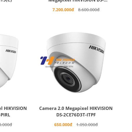
2AE4225TI-D(E)
7.200.000đ
8.600.000đ
l HIKVISION
Camera 2.0 Megapixel HIKVISION
-PIRL
DS-2CE76D3T-ITPF
0.000đ
650.000đ
1.050.000đ