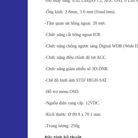
-Độ nhạy sáng: 0.02 Lux@(F1.2, AGC ON), 0 Lux w
-Ống kính: 2.8mm, 3.6 mm (fixed lens).
-Tầm quan sát hồng ngoại: 20 mét.
-Chức năng cắt hồng ngoại ICR.
-Chức năng chống ngược sáng Digital WDR (Wide D
-Chức năng điều chỉnh độ lợi AGC.
-Chức năng giảm nhiễu số 3D-DNR.
-Chế độ hình ảnh STD/ HIGH-SAT.
-Hỗ trợ menu OSD.
-Nguồn điện cung cấp: 12VDC.
-Kích thước: Ø 89.9 x 70.1 mm.
-Trọng lượng: 250g.
Đặc tính kỹ thuật