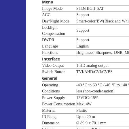
Menu
Image Mode
STD/HIGH-SAT
AGC
Support
Day/Night Mode
Smart/color/BW(Black and Whi
Backlight
Support
Compensation
DWDR
Support
Language
English
Functions
Brightness, Sharpness, DNR, Mi
Interface
Video Output
1 HD analog output
Switch Button
TVI/AHD/CVI/CVBS
General
Operating
-40 °C to 60 °C (-40 °F to 140
Conditions
less (non-condensation)
Power Supply
12VDC±15%
Power Consumption
Max. 4W
Material
Plastic
IR Range
Up to 20 m
Dimension
Ø 89.9 x 70.1 mm