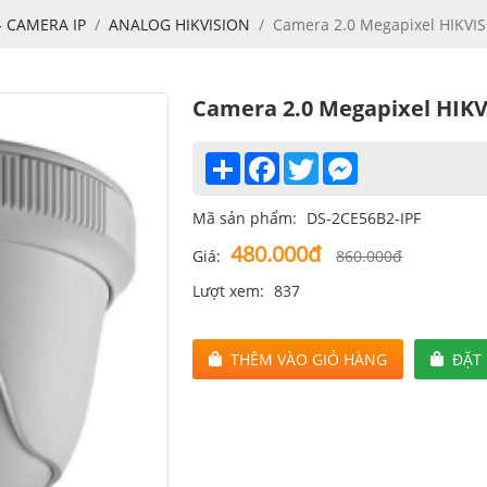
 CAMERA IP
ANALOG HIKVISION
Camera 2.0 Megapixel HIKVI
Camera 2.0 Megapixel HIKV
Share
Facebook
Twitter
Messenger
Mã sản phẩm:
DS-2CE56B2-IPF
480.000đ
Giá:
860.000đ
Lượt xem:
837
THÊM VÀO GIỎ HÀNG
ĐẶT