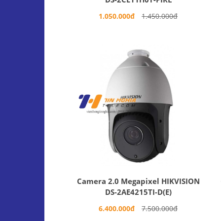
1.050.000đ
1.450.000đ
Camera 2.0 Megapixel HIKVISION
DS-2AE4215TI-D(E)
6.400.000đ
7.500.000đ