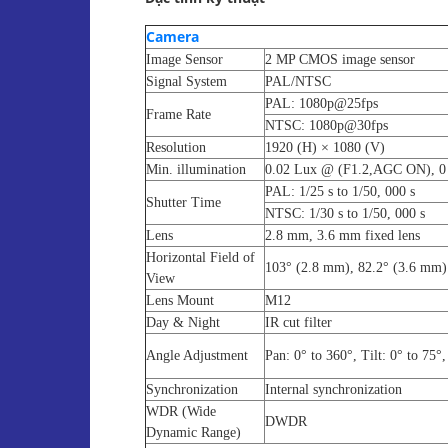
Camera
Image Sensor
2 MP CMOS image sensor
Signal System
PAL/NTSC
PAL: 1080p@25fps
Frame Rate
NTSC: 1080p@30fps
Resolution
1920 (H) × 1080 (V)
Min. illumination
0.02 Lux @ (F1.2,AGC ON), 0 
PAL: 1/25 s to 1/50, 000 s
Shutter Time
NTSC: 1/30 s to 1/50, 000 s
Lens
2.8 mm, 3.6 mm fixed lens
Horizontal Field of
103° (2.8 mm), 82.2° (3.6 mm)
View
Lens Mount
M12
Day & Night
IR cut filter
Angle Adjustment
Pan: 0° to 360°, Tilt: 0° to 75°,
Synchronization
Internal synchronization
WDR (Wide
DWDR
Dynamic Range)