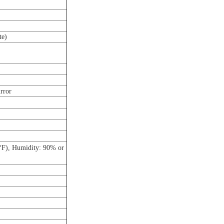
te)
rror
 °F), Humidity: 90% or