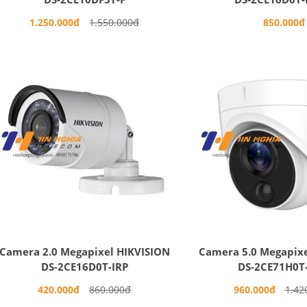
1.250.000đ
1.550.000đ
850.000đ
Camera 2.0 Megapixel HIKVISION
Camera 5.0 Megapixe
DS-2CE16D0T-IRP
DS-2CE71H0T
420.000đ
860.000đ
960.000đ
1.42