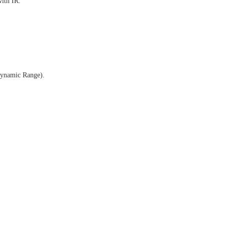
ith IR.
ynamic Range).